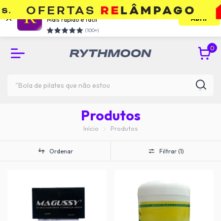
Use o app e economize
Abrir
Mais rápido e facil
RETIRE GRÁTIS NA UNIDADE DO TATUAPÉ
(100+)
0
Produtos
Início
Produtos
Ordenar
Filtrar (
1
)