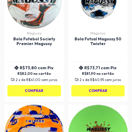
Magussy
Magussy
Bola Futebol Society
Bola Futsal Magussy 50
Premier Magussy
Twister
R$73,80
com
Pix
R$73,71
com
Pix
R$82,00
R$81,90
2
x de
R$41,00
sem juros
2
x de
R$40,95
sem juros
COMPRAR
COMPRAR