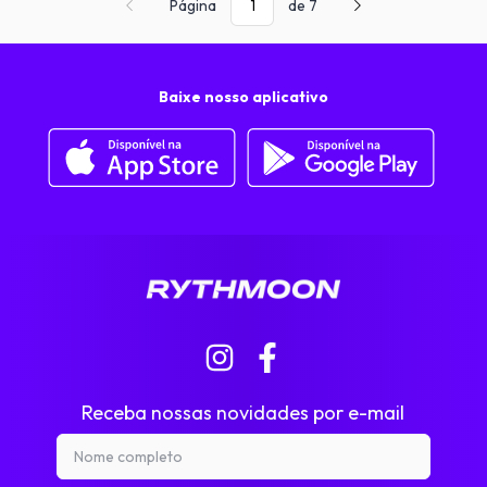
Página
de 7
Baixe nosso aplicativo
Receba nossas novidades por e-mail