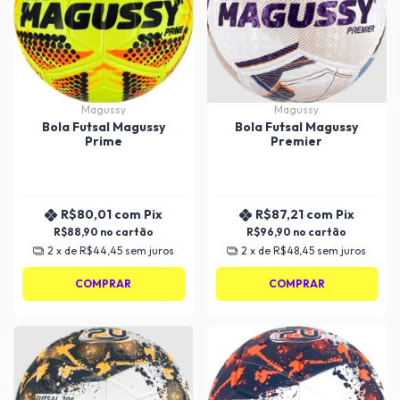
Magussy
Magussy
Bola Futsal Magussy
Bola Futsal Magussy
Prime
Premier
R$80,01
com
Pix
R$87,21
com
Pix
R$88,90
R$96,90
2
x de
R$44,45
sem juros
2
x de
R$48,45
sem juros
COMPRAR
COMPRAR