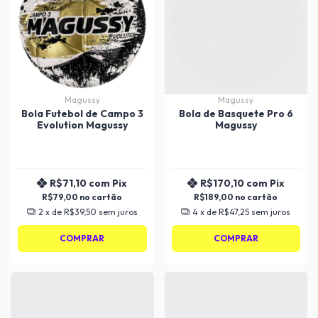
Magussy
Magussy
Bola Futebol de Campo 3
Bola de Basquete Pro 6
Evolution Magussy
Magussy
R$71,10
com
Pix
R$170,10
com
Pix
R$79,00
R$189,00
2
x de
R$39,50
sem juros
4
x de
R$47,25
sem juros
COMPRAR
COMPRAR