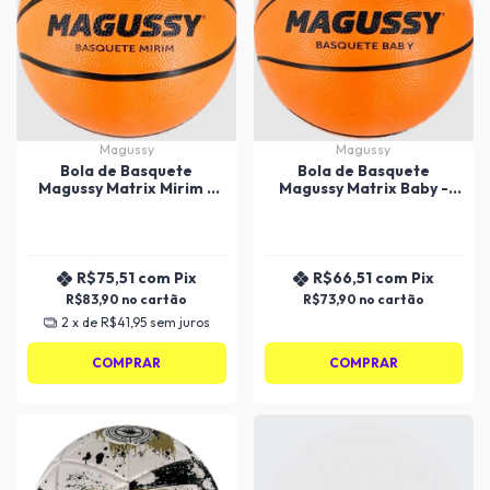
Magussy
Magussy
Bola de Basquete
Bola de Basquete
Magussy Matrix Mirim -
Magussy Matrix Baby -
Juvenil
Infantil
R$75,51
com
Pix
R$66,51
com
Pix
R$83,90
R$73,90
2
x de
R$41,95
sem juros
COMPRAR
COMPRAR