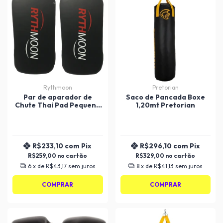
Rythmoon
Pretorian
Par de aparador de
Saco de Pancada Boxe
Chute Thai Pad Pequeno
1,20mt Pretorian
Rythmoon ST
R$233,10
com
Pix
R$296,10
com
Pix
R$259,00
R$329,00
6
x de
R$43,17
sem juros
8
x de
R$41,13
sem juros
COMPRAR
COMPRAR