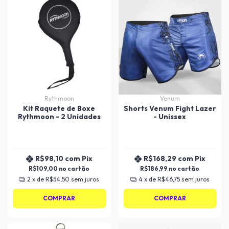
Rythmoon
Venum
Kit Raquete de Boxe
Shorts Venum Fight Lazer
Rythmoon - 2 Unidades
- Unissex
R$98,10
com
Pix
R$168,29
com
Pix
R$109,00
R$186,99
2
x de
R$54,50
sem juros
4
x de
R$46,75
sem juros
COMPRAR
COMPRAR