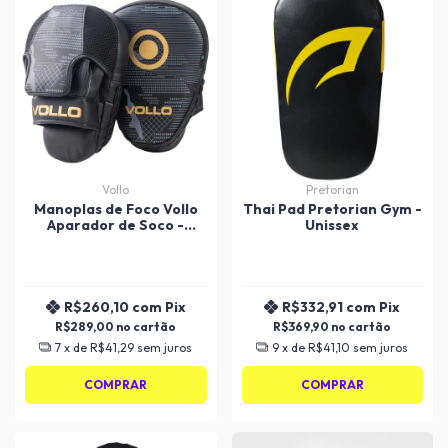
Vollo
Pretorian
Manoplas de Foco Vollo
Thai Pad Pretorian Gym -
Aparador de Soco -
Unissex
Unissex
R$260,10
com
Pix
R$332,91
com
Pix
R$289,00
R$369,90
7
x de
R$41,29
sem juros
9
x de
R$41,10
sem juros
COMPRAR
COMPRAR