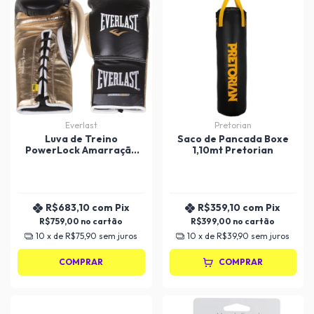
Everlast
Pretorian
Luva de Treino
Saco de Pancada Boxe
PowerLock Amarração
1,10mt Pretorian
14oz Everlast
R$683,10
com
Pix
R$359,10
com
Pix
R$759,00
R$399,00
10
x de
R$75,90
sem juros
10
x de
R$39,90
sem juros
COMPRAR
COMPRAR