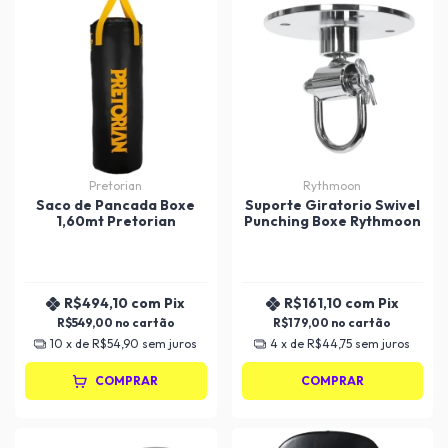
Pretorian
Rythmoon
Saco de Pancada Boxe
Suporte Giratorio Swivel
1,60mt Pretorian
Punching Boxe Rythmoon
R$494,10
com
Pix
R$161,10
com
Pix
R$549,00
R$179,00
10
x de
R$54,90
sem juros
4
x de
R$44,75
sem juros
COMPRAR
COMPRAR