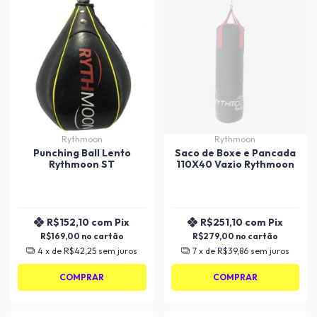
Rythmoon
Rythmoon
Punching Ball Lento
Saco de Boxe e Pancada
Rythmoon ST
110X40 Vazio Rythmoon
R$152,10
com
Pix
R$251,10
com
Pix
R$169,00
R$279,00
4
x de
R$42,25
sem juros
7
x de
R$39,86
sem juros
COMPRAR
COMPRAR