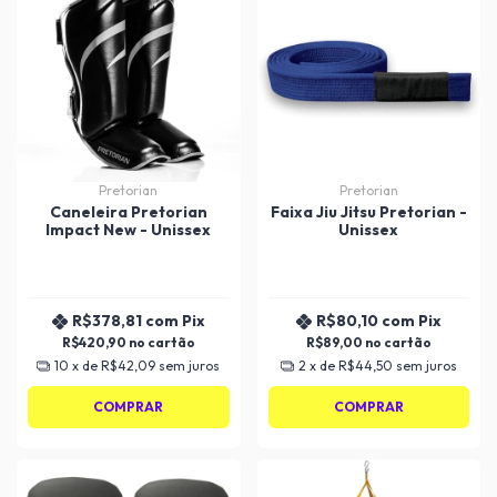
Pretorian
Pretorian
Caneleira Pretorian
Faixa Jiu Jitsu Pretorian -
Impact New - Unissex
Unissex
R$378,81
com
Pix
R$80,10
com
Pix
R$420,90
R$89,00
10
x de
R$42,09
sem juros
2
x de
R$44,50
sem juros
COMPRAR
COMPRAR