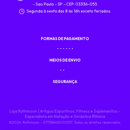
- Sao Paulo - SP - CEP: 03336-055
Segunda à sexta das 8 às 16h exceto feriados.
FORMAS DE PAGAMENTO
MEIOS DE ENVIO
SEGURANÇA
Loja Rythmoon | Artigos Esportivos, Fitness e Suplementos -
Especialista em Natação e Ginástica Rítmica
©2026. Rythmoon - 07738645000337. Todos os direitos reservados.