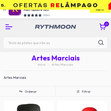
Use o app e economize
Abrir
Mais rápido e facil
RETIRE GRÁTIS NA UNIDADE DO TATUAPÉ
(100+)
0
Artes Marciais
Início
Artes Marciais
Artes Marciais
Ordenar
Filtrar