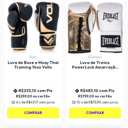
Vollo
Everlast
Luva de Boxe e Muay Thai
Luva de Treino
Training 14oz Vollo
PowerLock Amarração
12oz Everlast
R$233,10
com
Pix
R$683,10
com
Pix
R$259,00
R$759,00
6
x de
R$43,17
sem juros
10
x de
R$75,90
sem juros
COMPRAR
COMPRAR