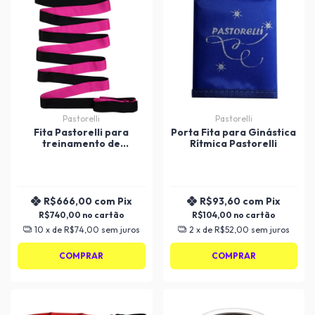
Pastorelli
Pastorelli
Fita Pastorelli para
Porta Fita para Ginástica
treinamento de
Rítmica Pastorelli
Ginástica Rítmica
R$666,00
com
Pix
R$93,60
com
Pix
R$740,00
R$104,00
10
x de
R$74,00
sem juros
2
x de
R$52,00
sem juros
COMPRAR
COMPRAR