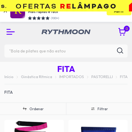
Use o app e economize
Abrir
Mais rápido e facil
RETIRE GRÁTIS NA UNIDADE DO TATUAPÉ
(100+)
0
FITA
Início
Ginástica Rítmica
IMPORTADOS
PASTORELLI
FITA
FITA
Ordenar
Filtrar