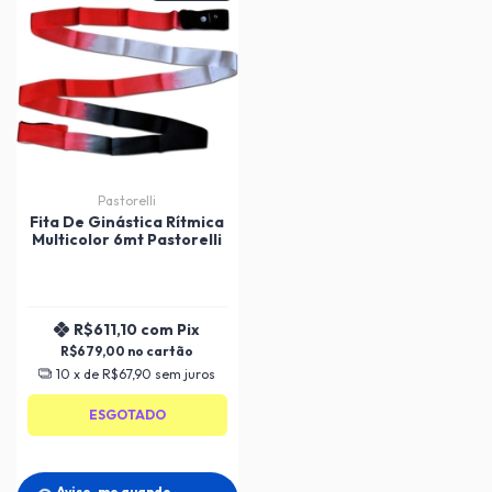
Pastorelli
Fita De Ginástica Rítmica
Multicolor 6mt Pastorelli
R$611,10
com
Pix
R$679,00
10
x de
R$67,90
sem juros
ESGOTADO
Avise-me quando