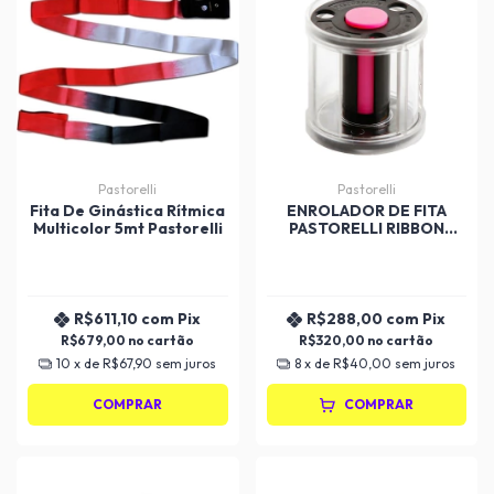
Pastorelli
Pastorelli
Fita De Ginástica Rítmica
ENROLADOR DE FITA
Multicolor 5mt Pastorelli
PASTORELLI RIBBON
WINDER
R$611,10
com
Pix
R$288,00
com
Pix
R$679,00
R$320,00
10
x de
R$67,90
sem juros
8
x de
R$40,00
sem juros
COMPRAR
COMPRAR