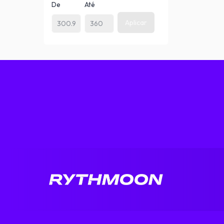
De
Até
Aplicar