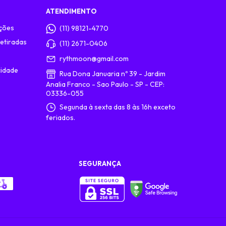
ATENDIMENTO
ções
(11) 98121-4770
etiradas
(11) 2671-0406
rythmoon@gmail.com
cidade
Rua Dona Januaria nº 39 - Jardim
Analia Franco - Sao Paulo - SP - CEP:
03336-055
Segunda à sexta das 8 às 16h exceto
feriados.
SEGURANÇA