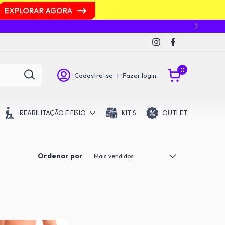
0
Cadastre-se
|
Fazer login
REABILITAÇÃO E FISIO
KIT'S
OUTLET
Ordenar por