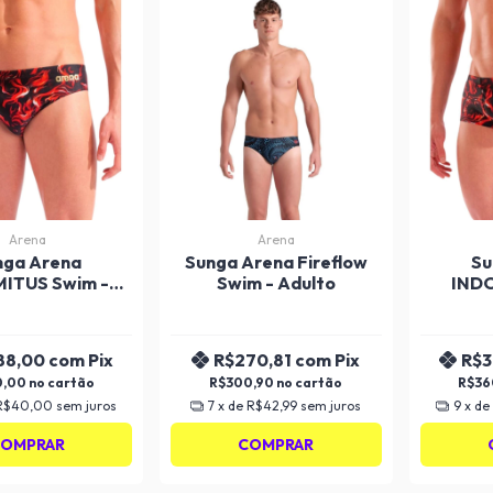
Arena
Arena
nga Arena
Sunga Arena Fireflow
Su
ITUS Swim -
Swim - Adulto
IND
Adulto
WAI
88,00
com
Pix
R$270,81
com
Pix
R$3
0,00
R$300,90
R$36
R$40,00
sem juros
7
x de
R$42,99
sem juros
9
x de
OMPRAR
COMPRAR