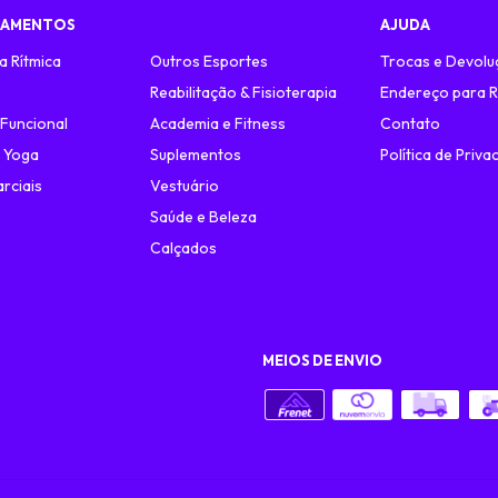
TAMENTOS
AJUDA
a Rítmica
Outros Esportes
Trocas e Devolu
o
Reabilitação & Fisioterapia
Endereço para R
 Funcional
Academia e Fitness
Contato
e Yoga
Suplementos
Política de Priva
rciais
Vestuário
Saúde e Beleza
Calçados
MEIOS DE ENVIO