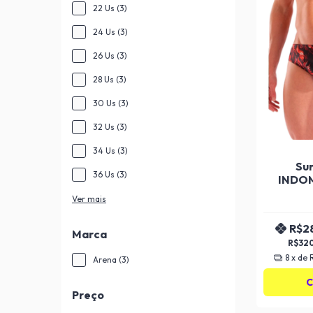
22 Us (3)
24 Us (3)
26 Us (3)
28 Us (3)
30 Us (3)
32 Us (3)
34 Us (3)
Su
36 Us (3)
INDOM
Ver mais
R$2
Marca
R$32
8
x de
Arena (3)
C
Preço