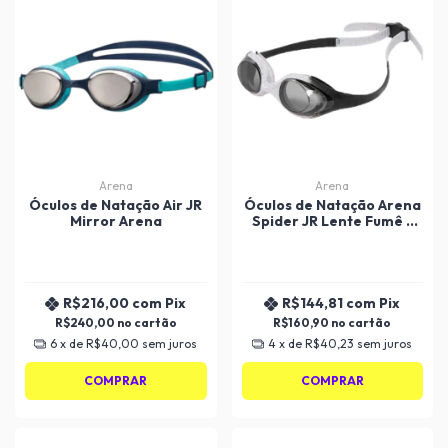
Arena
Arena
Óculos de Natação Air JR
Óculos de Natação Arena
Mirror Arena
Spider JR Lente Fumê -
Juvenil
R$216,00
com
Pix
R$144,81
com
Pix
R$240,00
R$160,90
6
x de
R$40,00
sem juros
4
x de
R$40,23
sem juros
COMPRAR
COMPRAR