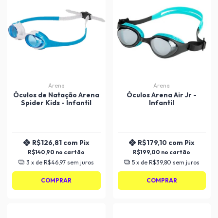
Arena
Arena
Óculos de Natação Arena
Óculos Arena Air Jr -
Spider Kids - Infantil
Infantil
R$126,81
com
Pix
R$179,10
com
Pix
R$140,90
R$199,00
3
x de
R$46,97
sem juros
5
x de
R$39,80
sem juros
COMPRAR
COMPRAR