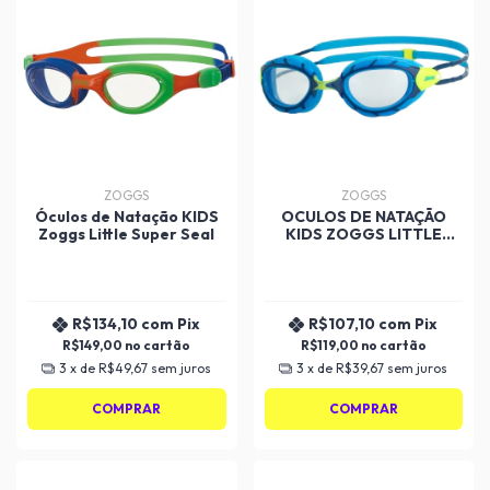
ZOGGS
ZOGGS
Óculos de Natação KIDS
OCULOS DE NATAÇÃO
Zoggs Little Super Seal
KIDS ZOGGS LITTLE
RIPPER
R$134,10
com
Pix
R$107,10
com
Pix
R$149,00
R$119,00
3
x de
R$49,67
sem juros
3
x de
R$39,67
sem juros
COMPRAR
COMPRAR