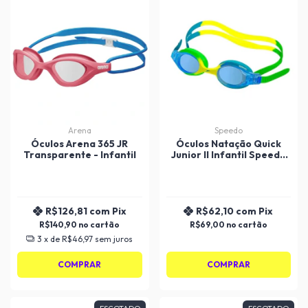
Arena
Speedo
Óculos Arena 365 JR
Óculos Natação Quick
Transparente - Infantil
Junior II Infantil Speedo
509202
R$126,81
com
Pix
R$62,10
com
Pix
R$140,90
R$69,00
3
x de
R$46,97
sem juros
COMPRAR
COMPRAR
ESGOTADO
ESGOTADO