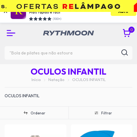
Use o app e economize
Abrir
Mais rápido e facil
RETIRE GRÁTIS NA UNIDADE DO TATUAPÉ
(100+)
0
OCULOS INFANTIL
Início
Natação
OCULOS INFANTIL
OCULOS INFANTIL
Ordenar
Filtrar