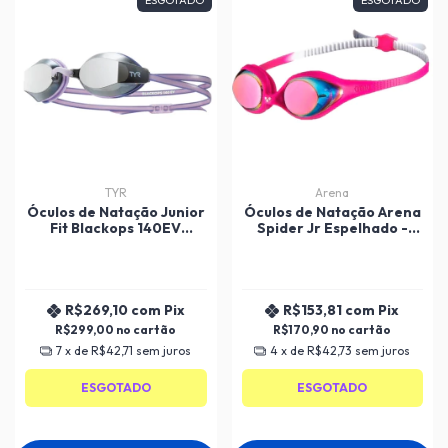
TYR
Arena
Óculos de Natação Junior
Óculos de Natação Arena
Fit Blackops 140EV
Spider Jr Espelhado -
Racing Mirrored TYR
Infantil
R$269,10
com
Pix
R$153,81
com
Pix
R$299,00
R$170,90
7
x de
R$42,71
sem juros
4
x de
R$42,73
sem juros
ESGOTADO
ESGOTADO