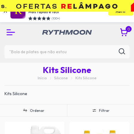
Use o app e economize
Abrir
Mais rápido e facil
RETIRE GRÁTIS NA UNIDADE DO TATUAPÉ
(100+)
0
Kits Silicone
Início
Silicone
Kits Silicone
Kits Silicone
Ordenar
Filtrar