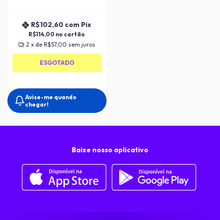
R$102,60
com
Pix
R$114,00
2
x de
R$57,00
sem juros
ESGOTADO
Avise-me quando
chegar!
Baixe nosso aplicativo