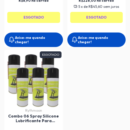
R$8,90
R$228,00
5
x de
R$45,60
sem juros
ESGOTADO
ESGOTADO
Avise-me quando
Avise-me quando
chegar!
chegar!
ESGOTADO
Rythmoon
Combo 06 Spray Silicone
Lubrificante Para
Esteiras