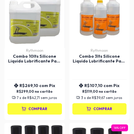
Rythmoon
Rythmoon
Combo 10lts Silicone
Combo 3lts Silicone
Liquido Lubrificante Para
Liquido Lubrificante Para
Esteiras
Esteiras
R$269,10
com
Pix
R$107,10
com
Pix
R$299,00
R$119,00
7
x de
R$42,71
sem juros
3
x de
R$39,67
sem juros
COMPRAR
COMPRAR
18
%
OFF