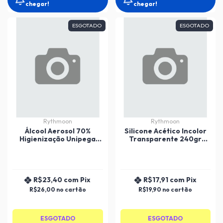
chegar!
chegar!
ESGOTADO
ESGOTADO
Rythmoon
Rythmoon
Álcool Aerosol 70%
Silicone Acético Incolor
Higienização Unipega
Transparente 240gr
400ml.
Unipega
R$23,40
com
Pix
R$17,91
com
Pix
R$26,00
R$19,90
ESGOTADO
ESGOTADO