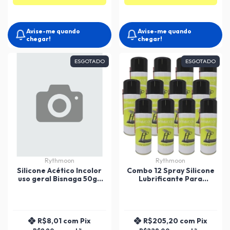
Avise-me quando
Avise-me quando
chegar!
chegar!
ESGOTADO
ESGOTADO
Rythmoon
Rythmoon
Silicone Acético Incolor
Combo 12 Spray Silicone
uso geral Bisnaga 50gr
Lubrificante Para
Unipega
Esteiras
R$8,01
com
Pix
R$205,20
com
Pix