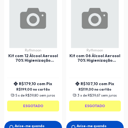
Rythmoon
Rythmoon
Kit com 12 Álcool Aerosol
Kit com 06 Álcool Aerosol
70% Higienização
70% Higienização
Unipega 400ml.
Unipega 400ml.
R$179,10
com
Pix
R$107,10
com
Pix
R$199,00
R$119,00
5
x de
R$39,80
sem juros
3
x de
R$39,67
sem juros
ESGOTADO
ESGOTADO
Avise-me quando
Avise-me quando