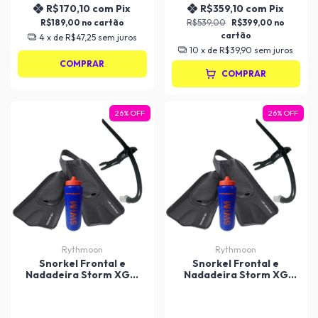
R$170,10
com
Pix
R$359,10
com
Pix
R$189,00
R$539,00
R$399,00
4
x de
R$47,25
sem juros
10
x de
R$39,90
sem juros
COMPRAR
COMPRAR
26
%
OFF
26
%
OFF
Rythmoon
Rythmoon
Snorkel Frontal e
Snorkel Frontal e
Nadadeira Storm XGG
Nadadeira Storm XG
Mormaii - Adulto
Mormaii - Adulto