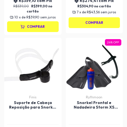
R$359,10
com
Pix
R$274,41
com
Pix
R$539,00
R$399,00
R$304,90
7
x de
R$43,56
sem juros
10
x de
R$39,90
sem juros
COMPRAR
COMPRAR
26
%
OFF
Finis
Rythmoon
Suporte de Cabeça
Snorkel Frontal e
Reposição para Snorkel
Nadadeira Storm XS
Frontal Finis
Mormaii - Adulto