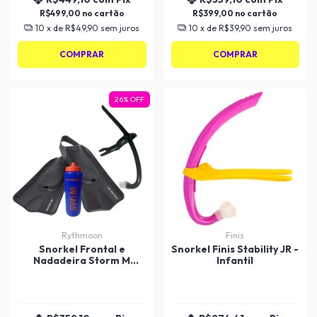
R$499,00
R$399,00
10
x de
R$49,90
sem juros
10
x de
R$39,90
sem juros
COMPRAR
COMPRAR
26
%
OFF
Rythmoon
Finis
Snorkel Frontal e
Snorkel Finis Stability JR -
Nadadeira Storm M
Infantil
Mormaii - Adulto