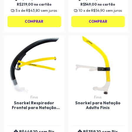
R$219,00
R$549,00
5
x de
R$43,80
sem juros
10
x de
R$54,90
sem juros
COMPRAR
COMPRAR
Finis
Finis
Snorkel Respirador
Snorkel para Natação
Frontal para Natação
Adulto Finis
Stability Speed Finis
R$449,10
com
Pix
R$359,10
com
Pix