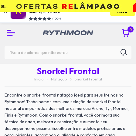
Use o app e economize
Abrir
Mais rápido e facil
RETIRE GRÁTIS NA UNIDADE DO TATUAPÉ
(100+)
0
Snorkel Frontal
Início
Natação
Snorkel Frontal
Encontre o snorkel frontal natação ideal para seus treinos na
Rythmoon! Trabalhamos com uma seleção de snorkel frontal
nacional e importados das melhores marcas: Arena, Tyr, Mormaii,
Finis e Rythmoon. Com o snorkel frontal, você aprimora sua
técnica de nado, melhora a respiração e aumenta seu
desempenho na piscina. Escolha entre modelos profissionais e
para iniciantes, garantindo qualidade e conforto em cada