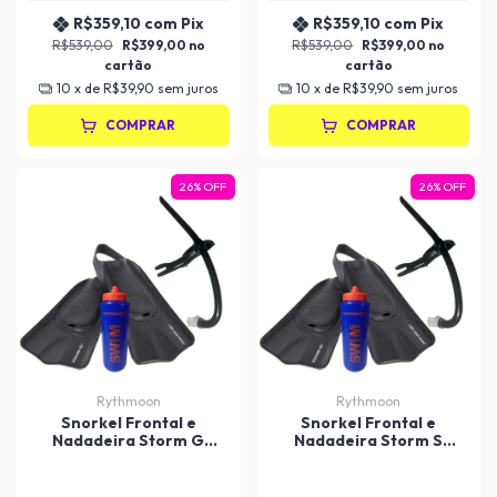
R$359,10
com
Pix
R$359,10
com
Pix
R$539,00
R$399,00
R$539,00
R$399,00
10
x de
R$39,90
sem juros
10
x de
R$39,90
sem juros
COMPRAR
COMPRAR
26
%
OFF
26
%
OFF
Rythmoon
Rythmoon
Snorkel Frontal e
Snorkel Frontal e
Nadadeira Storm G
Nadadeira Storm S
Mormaii - Adulto
Mormaii - Adulto