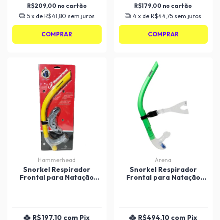
R$209,00
R$179,00
5
x de
R$41,80
sem juros
4
x de
R$44,75
sem juros
COMPRAR
COMPRAR
Hammerhead
Arena
Snorkel Respirador
Snorkel Respirador
Frontal para Natação
Frontal para Natação
Hammerhead
Swim III Arena
R$197,10
com
Pix
R$494,10
com
Pix