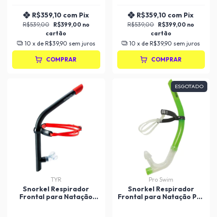
R$359,10
com
Pix
R$359,10
com
Pix
R$539,00
R$399,00
R$539,00
R$399,00
10
x de
R$39,90
sem juros
10
x de
R$39,90
sem juros
COMPRAR
COMPRAR
ESGOTADO
TYR
Pro Swim
Snorkel Respirador
Snorkel Respirador
Frontal para Natação
Frontal para Natação Pro
Ultralite Elite TYR
Swim