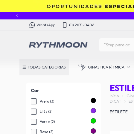
WhatsApp
(11) 2671-0406
TODAS CATEGORIAS
GINÁSTICA RÍTMICA
ESTIL
Cor
Início
Giná
DICAT
ES
Preto (3)
Lilás (2)
ESTILETE
Verde (2)
Roxo (2)