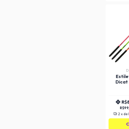
D
Estile
Dicat
Flu
R$
R$99
2
x de
C