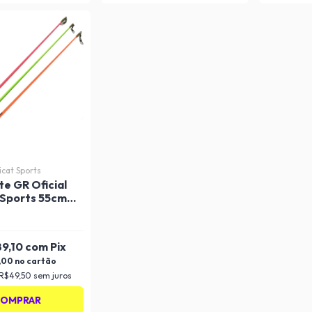
icat Sports
te GR Oficial
 Sports 55cm
orescente
89,10
com
Pix
,00
R$49,50
sem juros
OMPRAR