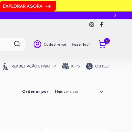
0
Cadastre-se
|
Fazer login
REABILITAÇÃO E FISIO
KIT'S
OUTLET
Ordenar por
s