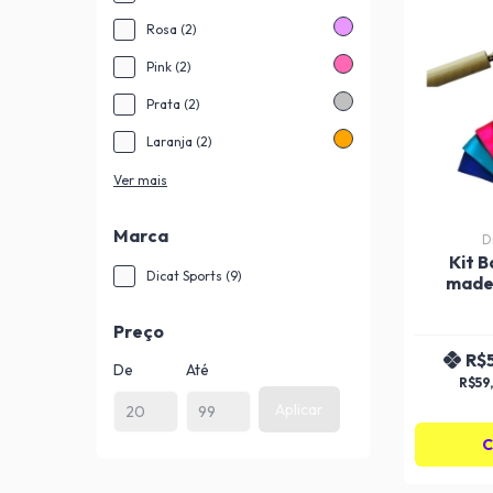
Rosa (2)
Pink (2)
Prata (2)
Laranja (2)
Ver mais
Marca
D
Kit B
Dicat Sports (9)
madei
Ceti
Preço
R$
De
Até
R$59
Aplicar
C