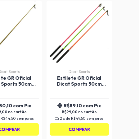
Dicat Sports
Dicat Sports
ete GR Oficial
Estilete GR Oficial
 Sports 50cm
Dicat Sports 50cm
Colorido
Fluorescente
80,10
com
Pix
R$89,10
com
Pix
9,00
R$99,00
e
R$44,50
sem juros
2
x de
R$49,50
sem juros
COMPRAR
COMPRAR