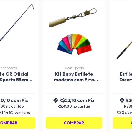
icat Sports
Dicat Sports
te GR Oficial
Kit Baby Estilete
Estil
 Sports 55cm
madeira com Fita
Dicat
olorido
Cetim 3M Dicat Sports
80,10
com
Pix
R$53,10
com
Pix
R$
,00
R$59,00
R$8
R$44,50
sem juros
2
x d
OMPRAR
COMPRAR