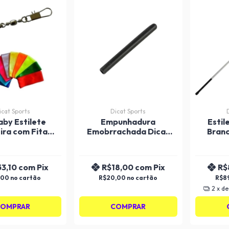
icat Sports
Dicat Sports
aby Estilete
Empunhadura
Estil
ra com Fita
Emobrrachada Dicat
Branc
m 4M Dicat
Sports Para Estilete
Sports
53,10
com
Pix
R$18,00
com
Pix
R$
,00
R$20,00
R$8
2
x d
OMPRAR
COMPRAR