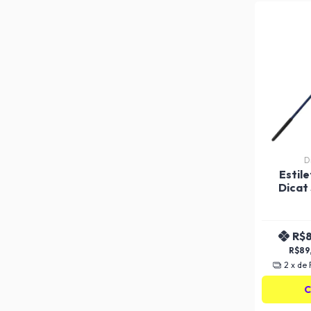
D
Estile
Dicat
C
R$
R$89
2
x de
C