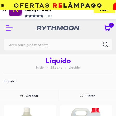
Use o app e economize
Abrir
Mais rápido e facil
RETIRE GRÁTIS NA UNIDADE DO TATUAPÉ
(100+)
0
Líquido
Início
Silicone
Líquido
Líquido
Ordenar
Filtrar