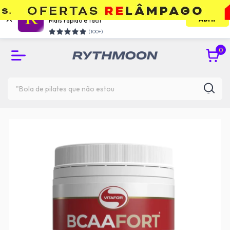
Use o app e economize
Abrir
Mais rápido e facil
RETIRE GRÁTIS NA UNIDADE DO TATUAPÉ
(100+)
0