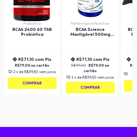
Probiótica
Performance Nutrition
BCAA 2400 60 TAB
BCAA Science
BCA
Probiótica
Mastigável 500mg
Bo
200 Tabletes
Performance
Nutrition
R$71,10
com
Pix
R$71,10
com
Pix
R
R$79,00
R$99,00
R$79,00
R$
2
x de
R$39,50
sem juros
3
2
x de
R$39,50
sem juros
COMPRAR
COMPRAR