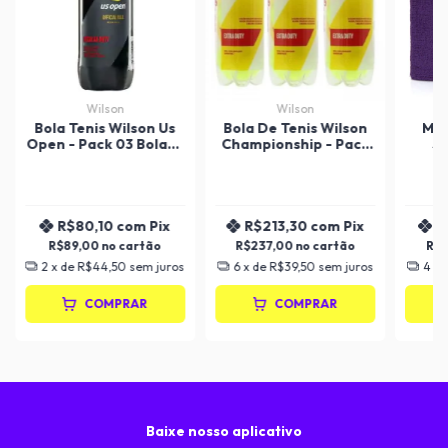
Wilson
Wilson
Bola Tenis Wilson Us
Bola De Tenis Wilson
Mun
Open - Pack 03 Bolas -
Championship - Pack
S
01 Tubo
09 Bolas - 03 Tubos
R$80,10
com
Pix
R$213,30
com
Pix
R
R$89,00
R$237,00
R$
2
x de
R$44,50
sem juros
6
x de
R$39,50
sem juros
4
x 
COMPRAR
COMPRAR
Baixe nosso aplicativo