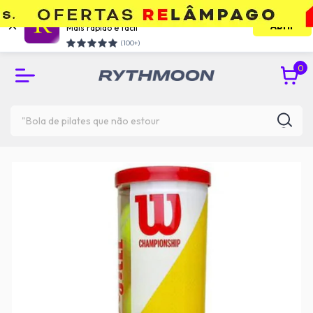
Use o app e economize
Abrir
Mais rápido e facil
RETIRE GRÁTIS NA UNIDADE DO TATUAPÉ
(100+)
0