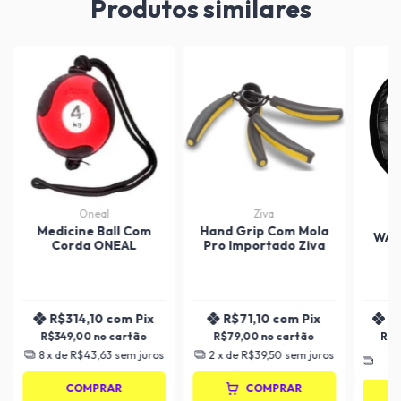
Produtos similares
Oneal
Ziva
Medicine Ball Com
Hand Grip Com Mola
WAL
Corda ONEAL
Pro Importado Ziva
R$314,10
com
Pix
R$71,10
com
Pix
R
R$349,00
R$79,00
R$
8
x de
R$43,63
sem juros
2
x de
R$39,50
sem juros
1
COMPRAR
COMPRAR