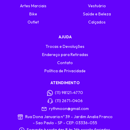
Artes Marciais
Vestuário
Bike
Saúde e Beleza
Outlet
Calçados
AJUDA
Trocas e Devoluções
Endereço para Retiradas
Contato
Política de Privacidade
ATENDIMENTO
(11) 98121-4770
(11) 2671-0406
rythmoon@gmail.com
Rua Dona Januaria nº 39 - Jardim Analia Franco
- Sao Paulo - SP - CEP: 03336-055
Segunda à sexta das 8 às 16h exceto feriados.