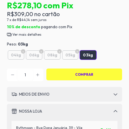
R$278,10
com
Pix
R$309,00
7
x de
R$44,14
sem juros
10% de desconto
pagando com Pix
Ver mais detalhes
Peso:
03kg
03kg
04kg
06kg
08kg
05kg
MEIOS DE ENVIO
NOSSA LOJA
Rythmoon - Rua Dona Januária, 39 - Vila