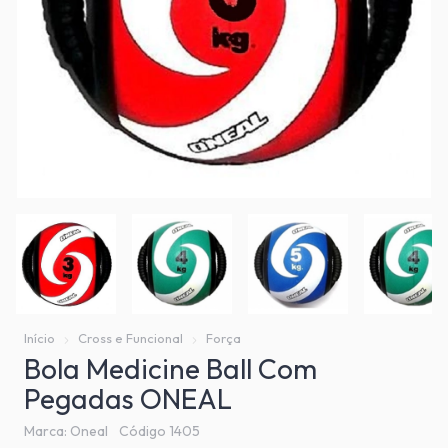
Início
Cross e Funcional
Força
Bola Medicine Ball Com
Pegadas ONEAL
Marca:
Oneal
Código
1405