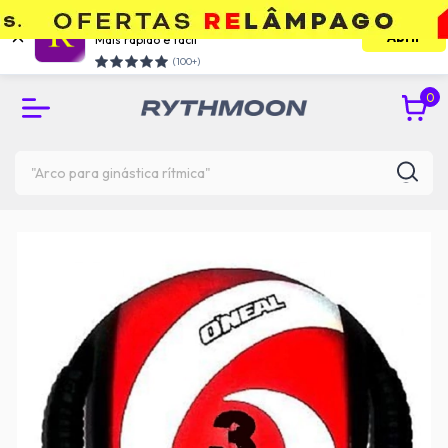
Use o app e economize
Abrir
Mais rápido e facil
10% DE DESCONTO PAGANDO NO PIX
(100+)
0