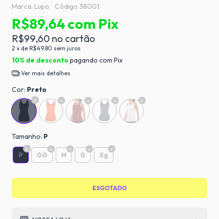
Marca:
Lupo
Código
38001
R$89,64
com
Pix
R$99,60
2
x de
R$49,80
sem juros
10% de desconto
pagando com Pix
Ver mais detalhes
Cor:
Preto
Tamanho:
P
P
GG
M
G
Xg