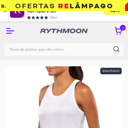
Use o app e economize
Abrir
Mais rápido e facil
RETIRE GRÁTIS NA UNIDADE DO TATUAPÉ
(100+)
0
ESGOTADO