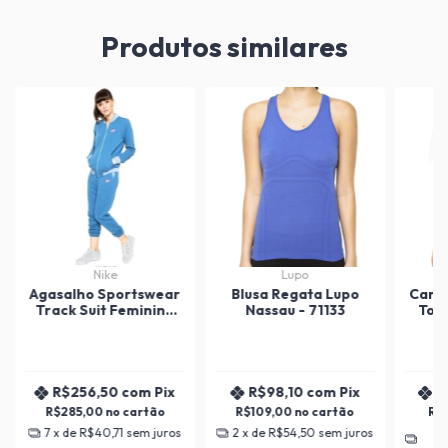
Produtos similares
Nike
Lupo
Agasalho Sportswear
Blusa Regata Lupo
Cami
Track Suit Feminino
Nassau - 71133
Top
Azul e Pink 831119 Nike
R$256,50
com
Pix
R$98,10
com
Pix
R
R$285,00
R$109,00
R$
7
x de
R$40,71
sem juros
2
x de
R$54,50
sem juros
2