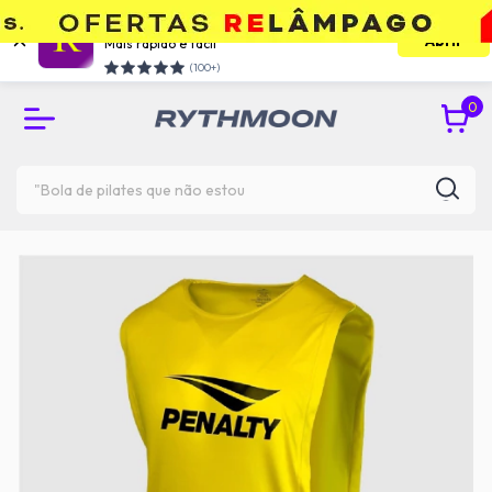
Use o app e economize
Abrir
Mais rápido e facil
RETIRE GRÁTIS NA UNIDADE DO TATUAPÉ
(100+)
0