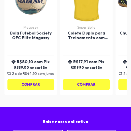
Magussy
Super Bolla
Bola Futebol Society
Colete Duplo para
Chute
OFC Elite Magussy
Treinamento com
elástico Adulto Super
Bolla
R$80,10
com
Pix
R$17,91
com
Pix
R
R$89,00
R$19,90
R$
2
x de
R$44,50
sem juros
2
x 
COMPRAR
COMPRAR
Baixe nosso aplicativo