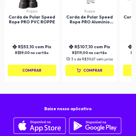
Roppe
Roppe
Corda de Pular Speed
Corda de Pular Speed
Corda
Rope PRO PVC ROPPE
Rope PRO Alumínio
ROPPE
R$53,10
com
Pix
R$107,10
com
Pix
R
R$59,00
R$119,00
R$
3
x de
R$39,67
sem juros
COMPRAR
COMPRAR
Baixe nosso aplicativo