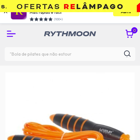
Use o app e economize
Abrir
Mais rápido e facil
RETIRE GRÁTIS NA UNIDADE DO TATUAPÉ
(100+)
0