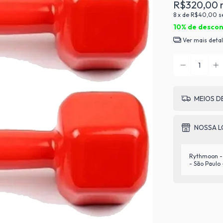
R$320,00
8
x de
R$40,00
s
10% de desco
Ver mais deta
MEIOS D
NOSSA L
Rythmoon - 
- São Paulo 