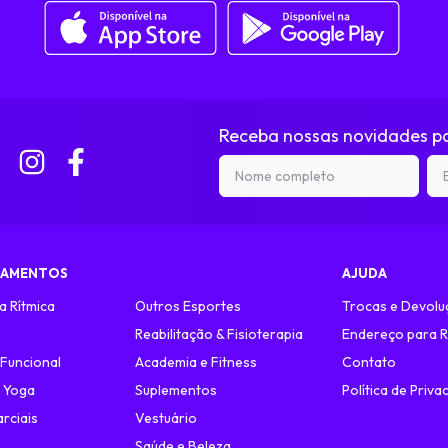
Receba nossas novidades po
TAMENTOS
AJUDA
a Rítmica
Outros Esportes
Trocas e Devolu
o
Reabilitação & Fisioterapia
Endereço para R
 Funcional
Academia e Fitness
Contato
e Yoga
Suplementos
Política de Priva
rciais
Vestuário
Saúde e Beleza