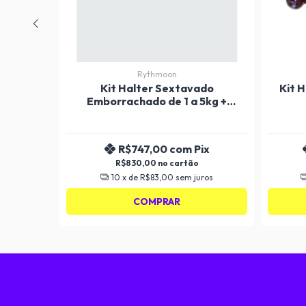
Rythmoon
ado
Kit Halter Sextavado
Kit 
10kg +
Emborrachado de 1 a 5kg +
ares
Suporte Polimet 5 pares
Pix
R$747,00
com
Pix
R$830,00
uros
10
x de
R$83,00
sem juros
COMPRAR