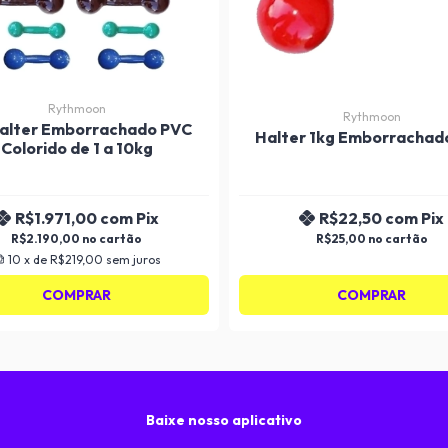
Rythmoon
Rythmoon
Halter Emborrachado PVC
Halter 1kg Emborrachad
Colorido de 1 a 10kg
R$1.971,00
com
Pix
R$22,50
com
Pix
R$2.190,00
R$25,00
10
x de
R$219,00
sem juros
COMPRAR
COMPRAR
Baixe nosso aplicativo