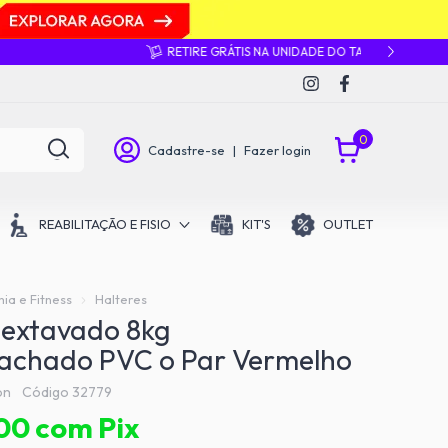
0
Cadastre-se
|
Fazer login
REABILITAÇÃO E FISIO
KIT'S
OUTLET
a e Fitness
Halteres
Sextavado 8kg
achado PVC o Par Vermelho
on
Código
32779
,00
com
Pix