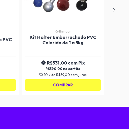
Rythmoon
Kit Halter Emborrachado PVC
Ki
o PVC
Colorido de 1 a 5kg
Embor
R$531,00
com
Pix
R$590,00
10
x de
R$59,00
sem juros
COMPRAR