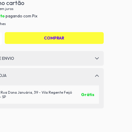
em juros
nto
pagando com Pix
lhes
E ENVIO
OJA
Rua Dona Januária, 39 - Vila Regente Feijó
Grátis
- SP