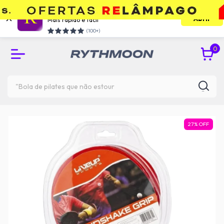
Use o app e economize
Abrir
Mais rápido e facil
RETIRE GRÁTIS NA UNIDADE DO TATUAPÉ
(100+)
0
27
%
OFF