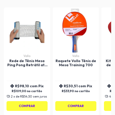
Vollo
Vollo
Rede de Tênis Mesa
Raquete Vollo Tênis de
Kit P
Ping Pong Retrátil até
Mesa Training 700
de M
1,75m Vollo
Raque
e
R$98,10
com
Pix
R$30,51
com
Pix
R
R$109,00
R$33,90
R$
2
x de
R$54,50
sem juros
4
x
COMPRAR
COMPRAR