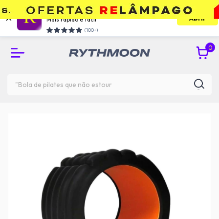
Use o app e economize
Abrir
Mais rápido e facil
RETIRE GRÁTIS NA UNIDADE DO TATUAPÉ
(100+)
0