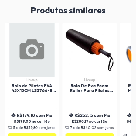
Produtos similares
Liveup
Liveup
Rolo de Pilates EVA
Rolo De Eva Foam
Rol
45X15CM LS3766-B
Roller Para Pilates
Mio
Liveup
Yoga 3 Em 1
R$179,10
com
Pix
R$252,15
com
Pix
R
R$199,00
R$280,17
R$14
5
x de
R$39,80
sem juros
7
x de
R$40,02
sem juros
3