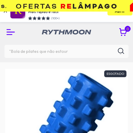
Use o app e economize
Abrir
Mais rápido e facil
RETIRE GRÁTIS NA UNIDADE DO TATUAPÉ
(100+)
0
ESGOTADO