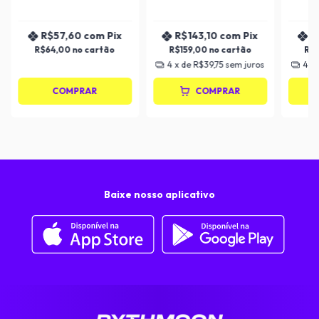
LS3768C - Liveup
R$57,60
com
Pix
R$143,10
com
Pix
R
R$64,00
R$159,00
R$
4
x de
R$39,75
sem juros
4
x
COMPRAR
COMPRAR
Baixe nosso aplicativo