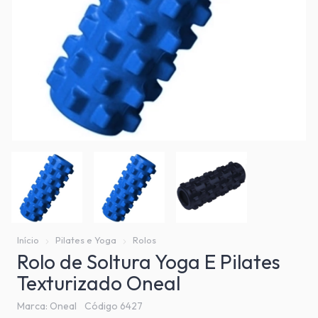
Início
Pilates e Yoga
Rolos
Rolo de Soltura Yoga E Pilates
Texturizado Oneal
Marca:
Oneal
Código
6427