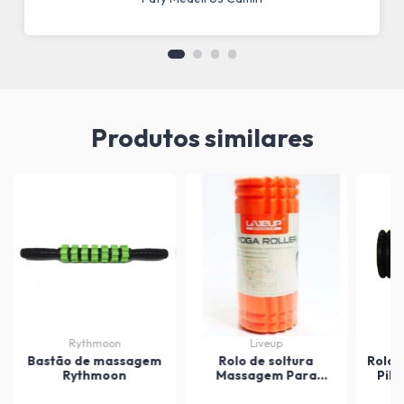
Produtos similares
Rythmoon
Liveup
Bastão de massagem
Rolo de soltura
Rolo 
Rythmoon
Massagem Para
Pila
Relaxamento Laranja
LS