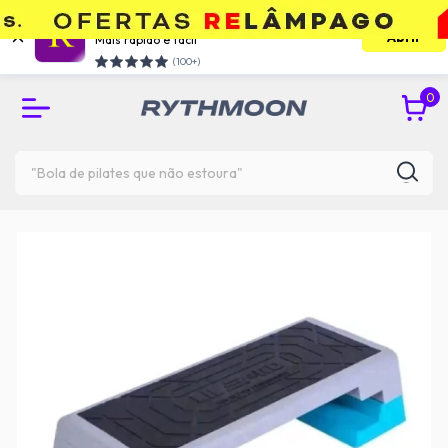
Use o app e economize
Abrir
Mais rápido e facil
RETIRE GRÁTIS NA UNIDADE DO TATUAPÉ
(100+)
0