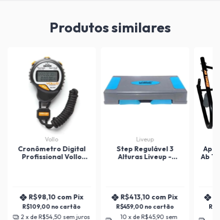
Produtos similares
Vollo
Liveup
Cronômetro Digital
Step Regulável 3
Apar
Profissional Vollo
Alturas Liveup -
Ab Th
VL510
Academia / Residencia
R$98,10
com
Pix
R$413,10
com
Pix
R
R$109,00
R$459,00
R$
2
x de
R$54,50
sem juros
10
x de
R$45,90
sem
1