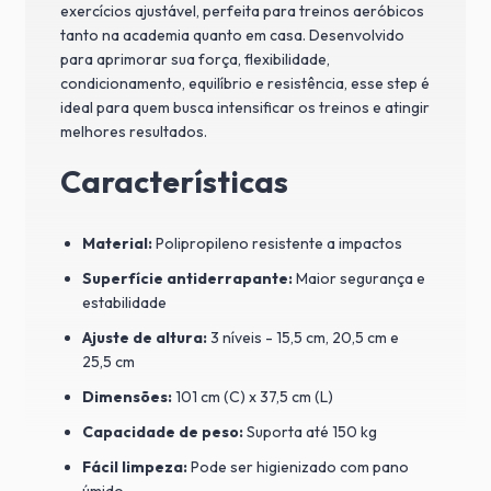
exercícios ajustável, perfeita para treinos aeróbicos
tanto na academia quanto em casa. Desenvolvido
para aprimorar sua força, flexibilidade,
condicionamento, equilíbrio e resistência, esse step é
ideal para quem busca intensificar os treinos e atingir
melhores resultados.
Características
Material:
Polipropileno resistente a impactos
Superfície antiderrapante:
Maior segurança e
estabilidade
Ajuste de altura:
3 níveis - 15,5 cm, 20,5 cm e
25,5 cm
Dimensões:
101 cm (C) x 37,5 cm (L)
Capacidade de peso:
Suporta até 150 kg
Fácil limpeza:
Pode ser higienizado com pano
úmido