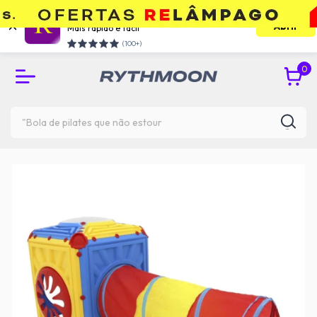
Use o app e economize
Abrir
Mais rápido e facil
RETIRE GRÁTIS NA UNIDADE DO TATUAPÉ
(100+)
0