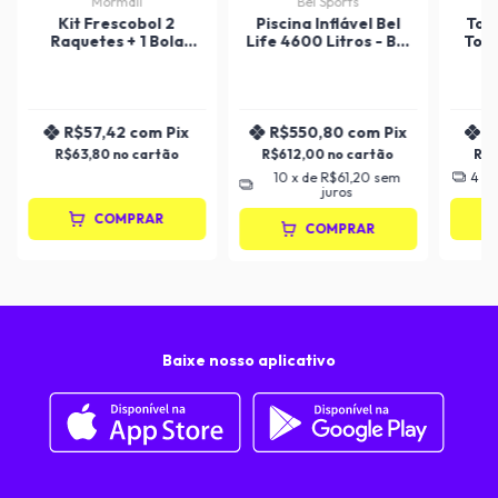
Mormaii
Bel Sports
Kit Frescobol 2
Piscina Inflável Bel
Toa
Raquetes + 1 Bola
Life 4600 Litros - Bel
Tow
Mormaii
Fix
R$57,42
com
Pix
R$550,80
com
Pix
R
R$63,80
R$612,00
R$
10
x de
R$61,20
sem
4
x 
juros
COMPRAR
COMPRAR
Baixe nosso aplicativo